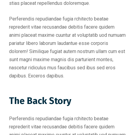
stias placeat repellendus doloremque.
Perferendis repudiandae fugia rchitecto beatae
reprederit vitae recusandae debitis facere quidem
animi placeat maxime cuuntur at voluptatib uod numuam
pariatur libero laborum laudantue esse corporis
dolorem! Similique fugiat autem nostrum ullam cum est
sunt magni maxime magnis dis parturient montes,
nascetur ridiculus mus faucibus sed ibus sed eros
dapibus. Exceros dapibus.
The Back Story
Perferendis repudiandae fugia rchitecto beatae
reprederit vitae recusandae debitis facere quidem
animi placeat maxime cuuntur at voluptatib uod numuam