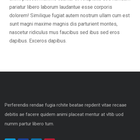
pariatur libero laborum laudantue esse corporis
dolorem! Similique fugiat autem nostrum ullam cum est
sunt magni maxime magnis dis parturient montes,
nascetur ridiculus mus faucibus sed ibus sed eros
dapibus. Exceros dapibus.
Perferendis rendae fugia rchite beatae repderit vitae recaae
debitis ae facere quidem animi placeat mentur at vltib uod
numm partur libero tum.