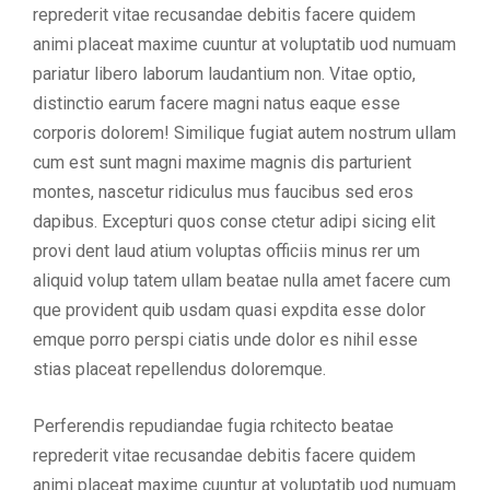
reprederit vitae recusandae debitis facere quidem
animi placeat maxime cuuntur at voluptatib uod numuam
pariatur libero laborum laudantium non. Vitae optio,
distinctio earum facere magni natus eaque esse
corporis dolorem! Similique fugiat autem nostrum ullam
cum est sunt magni maxime magnis dis parturient
montes, nascetur ridiculus mus faucibus sed eros
dapibus. Excepturi quos conse ctetur adipi sicing elit
provi dent laud atium voluptas officiis minus rer um
aliquid volup tatem ullam beatae nulla amet facere cum
que provident quib usdam quasi expdita esse dolor
emque porro perspi ciatis unde dolor es nihil esse
stias placeat repellendus doloremque.
Perferendis repudiandae fugia rchitecto beatae
reprederit vitae recusandae debitis facere quidem
animi placeat maxime cuuntur at voluptatib uod numuam